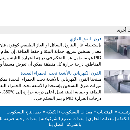
ت أخرى
فرن النفق الغازي
بإستخدام غاز البترول السائل أو الغاز الطبيعي كوقود، فإن
معدل تسخين سريع، حماية البيئة و حفظ الطاقة. إن نظام 
PID هو مسؤول عن التحكم في درجة الحرارة الثابتة و ي
المناطق. درجة حرارة كل منطقة يمكن أن تعرض مسبقاً و ر
الفرن الكهربائي بالأشعة تحت الحمراء البعيدة
منتجنا الفرن الكهربائي بالأشعة تحت الحمراء البعيدة يم
ميزات طرق التسخين بإستخدام الأشعة تحت الحمراء البع
الطاقة و حماية البيئة.تصل أعلى درجة حرارة إلى
360℃
. 
درجات الحرارة PID و يتم التحكم في ...
ئيسية
»
المنتجات
»
معدات البسكويت / الكعكة
» خط إنتاج البسكويت
الكعكة
|
معدات الحلوى
|
معدات تصنيع الشوكولاته
|
معدات وجبة خفيفة للأ
بالشركة
|
اتصل بنا