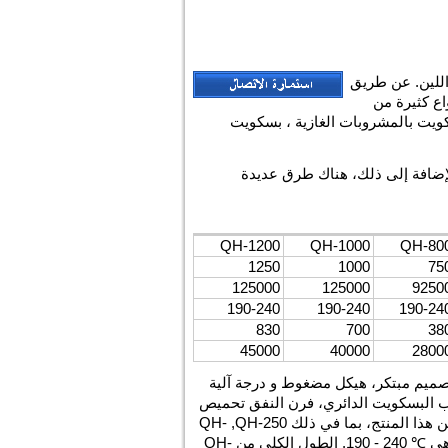
لب و اللين. عن طريق
واع كثيرة من
ويت بالمشروبات الغازية ، بسكويت
لإضافة إلى ذلك، هناك طرق عديدة
QH-1200
QH-1000
QH-80
1250
1000
75
125000
125000
9250
190-240
190-240
190-24
830
700
38
45000
40000
2800
تصميم مبتكر، هيكل مضغوط و درجة آلية
ب البسكويت الدائري، فرن النفق تحميص
ن هذا المنتج، بما في ذلك
QH-250
,
QH-
190 - 240 ℃
. الطول الكلي من QH-