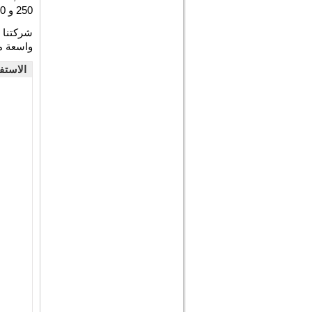
250 و QH-1200 هو حوالي 30 متر و 125 متر على التوالي.
شركتنا 
واسعة من
الاستف