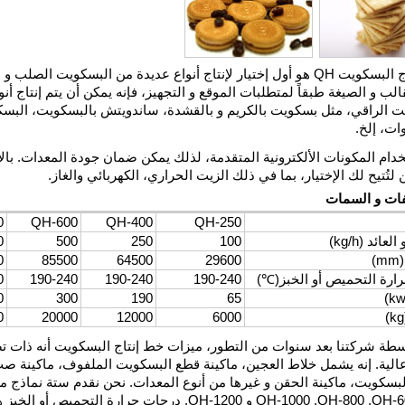
خط إنتاج البسكويت QH هو أول إختيار لإنتاج أنواع عديدة من البسكويت الص
قالب و الصيغة طبقاً لمتطلبات الموقع و التجهيز، فإنه يمكن أن يتم إنتاج أن
ت الراقي، مثل بسكويت بالكريم و بالقشدة، ساندويتش بالبسكويت، البسك
ات، إلخ.
خدام المكونات الألكترونية المتقدمة، لذلك يمكن ضمان جودة المعدات. با
لتُتيح لك الإختيار، بما في ذلك الزيت الحراري، الكهربائي والغاز.
ات و السمات
0
QH-600
QH-400
QH-250
لعائد (kg/h)
100
250
500
0
)
29600
64500
85500
0
ارة التحميص أو الخبز(
℃
)
190-240
190-240
190-240
0
0
300
190
65
0
20000
12000
6000
واسطة شركتنا بعد سنوات من التطور، ميزات خط إنتاج البسكويت أنه ذات 
الية. إنه يشمل خلاط العجين، ماكينة قطع البسكويت الملفوف، ماكينة ص
لبسكويت، ماكينة الحقن و غيرها من أنوع المعدات. نحن نقدم ستة نماذج م
QH-6
,
QH-800
,
QH-1000
و QH-1200. درجات حرارة التحميص أو الخبز هي