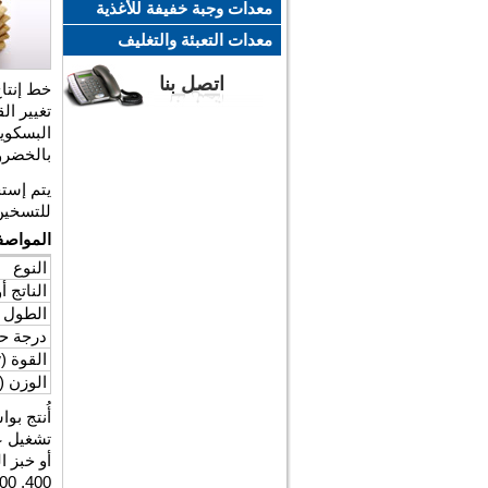
معدات وجبة خفيفة للأغذية
معدات التعبئة والتغليف
اتصل بنا
تغيير ال
البسكوي
بالخضرو
يتم إست
للتسخين 
المواصف
النوع
الناتج أو ا
الطول (mm
درجة حر
القوة (kw)
الوزن (kg)
أُنتج ب
تشغيل ع
أو خبز ا
00
,
400